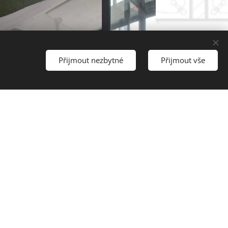
Přijmout nezbytné
Přijmout vše