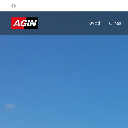
Úvod
O nás