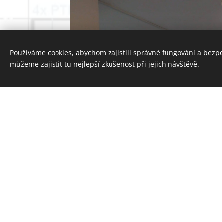
Používáme cookies, abychom zajistili správné fungování a bezp
můžeme zajistit tu nejlepší zkušenost při jejich návštěvě.