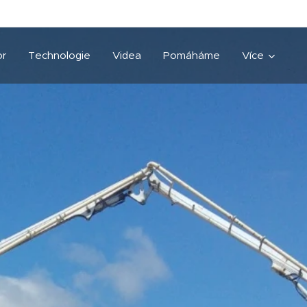
or
Technologie
Videa
Pomáháme
Více