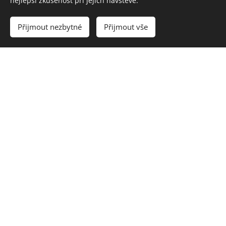
nejlepší zkušenost při jejich návštěvě.
Přijmout nezbytné
Přijmout vše
Nový stav