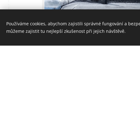
Používáme cookies, abychom zajistili správné fungování a bezp
můžeme zajistit tu nejlepší zkušenost při jejich návštěvě.