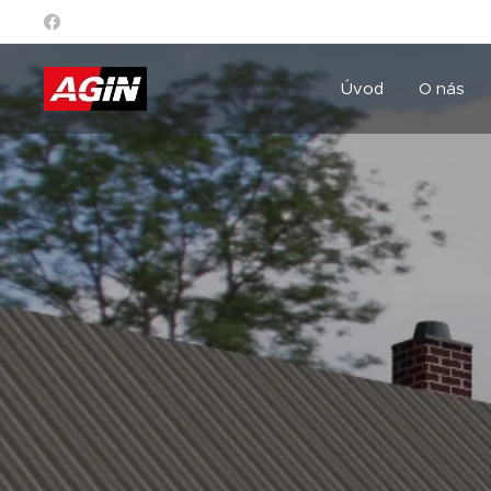
Úvod
O nás