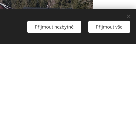
Přijmout nezbytné
Přijmout vše