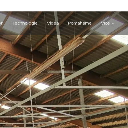
or
Technologie
Videa
Pomáháme
Více