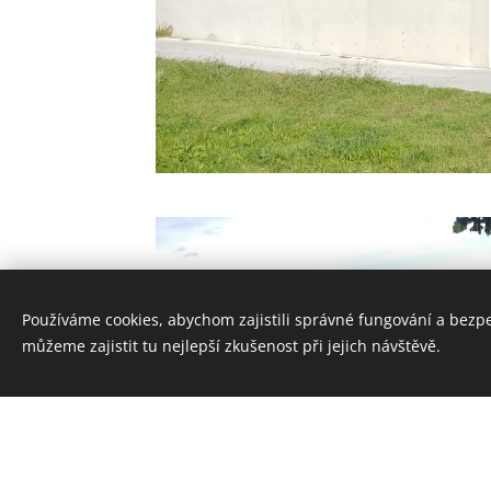
Používáme cookies, abychom zajistili správné fungování a bezp
můžeme zajistit tu nejlepší zkušenost při jejich návštěvě.