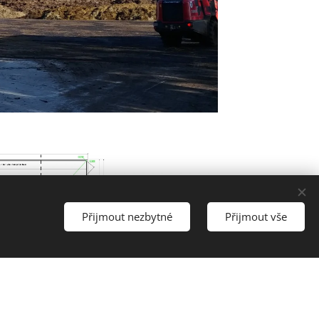
Přijmout nezbytné
Přijmout vše