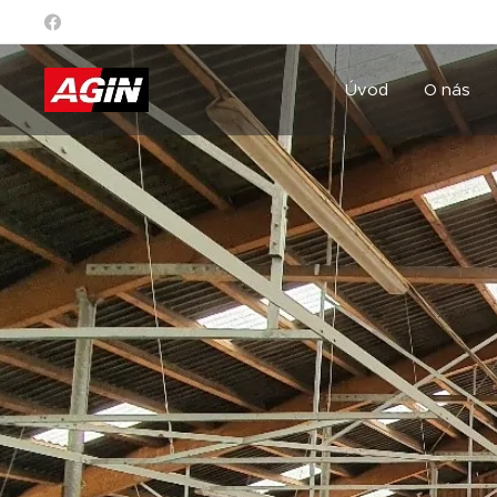
Úvod
O nás