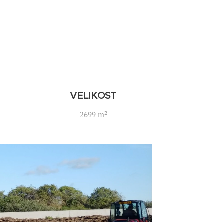
ě
VELIKOST
2699 m²