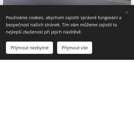
Používáme cookies, abychom zajistili správné fungování a
bezpečnost našich stránek. Tím vám můžeme zajistit tu
nejlepší zkušenost při jejich návštěvě.
Přijmout nezbytné
Přijmout vše