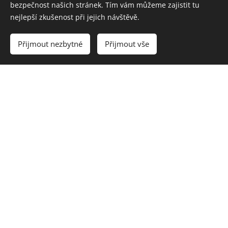
bezpečnost našich stránek. Tím vám můžeme zajistit tu
nejlepší zkušenost při jejich návštěvě.
Přijmout nezbytné
Přijmout vše