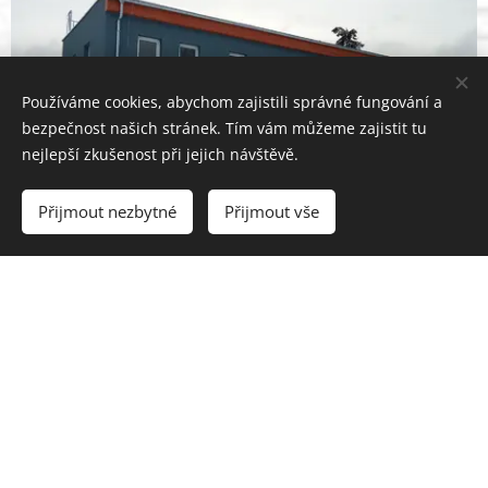
Používáme cookies, abychom zajistili správné fungování a
bezpečnost našich stránek. Tím vám můžeme zajistit tu
nejlepší zkušenost při jejich návštěvě.
Přijmout nezbytné
Přijmout vše