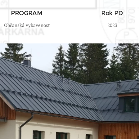
PROGRAM
Rok PD
Občanská vybavenost
2023