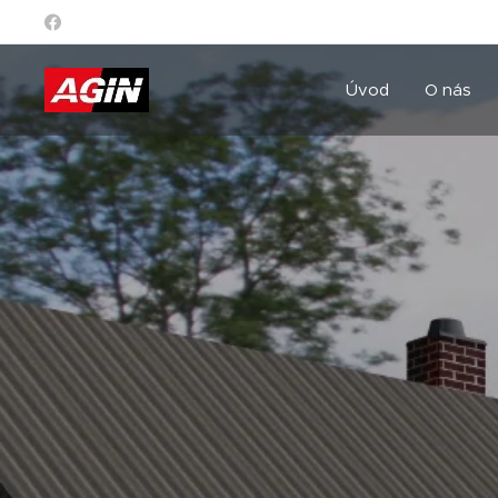
Úvod
O nás